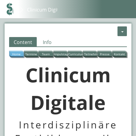
Clinicum Digitale
Content
Info
Home
Termine
Team
Impulstag
Curriculum
Teilnehmer
Presse
Kontakt
Clinicum
Digitale
Interdisziplinäre