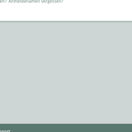
sen?
Anmeldenamen vergessen?
pport